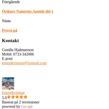
Föregående
Örtkurs Naturens Apotek del 1
Nästa
Prova-på
Kontakt
Gunilla Hjalmarsson
Mobil: 0733-342006
E-post:
energikvinnan@hotmail.com
Energikvinnan
5.0
Baserat på 2 recensioner
powered by
G
o
o
g
l
e