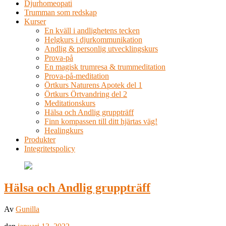
Djurhomeopati
Trumman som redskap
Kurser
En kväll i andlighetens tecken
Helgkurs i djurkommunikation
Andlig & personlig utvecklingskurs
Prova-på
En magisk trumresa & trummeditation
Prova-på-meditation
Örtkurs Naturens Apotek del 1
Örtkurs Örtvandring del 2
Meditationskurs
Hälsa och Andlig gruppträff
Finn kompassen till ditt hjärtas väg!
Healingkurs
Produkter
Integritetspolicy
Hälsa och Andlig gruppträff
Av
Gunilla