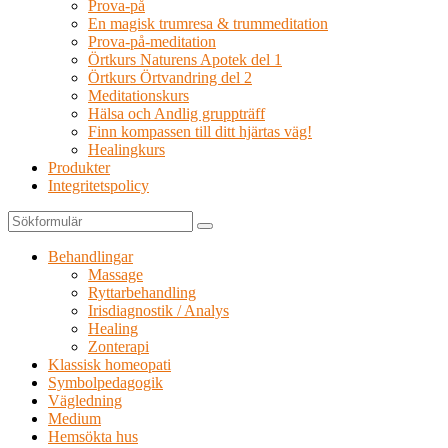
Prova-på
En magisk trumresa & trummeditation
Prova-på-meditation
Örtkurs Naturens Apotek del 1
Örtkurs Örtvandring del 2
Meditationskurs
Hälsa och Andlig gruppträff
Finn kompassen till ditt hjärtas väg!
Healingkurs
Produkter
Integritetspolicy
Sök
Behandlingar
Massage
Ryttarbehandling
Irisdiagnostik / Analys
Healing
Zonterapi
Klassisk homeopati
Symbolpedagogik
Vägledning
Medium
Hemsökta hus