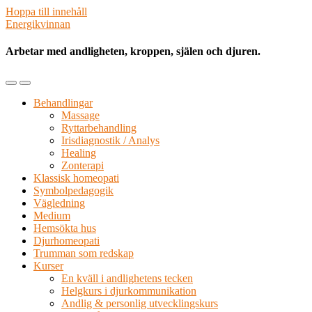
Hoppa till innehåll
Energikvinnan
Arbetar med andligheten, kroppen, själen och djuren.
Slå
Slå
på/av
på/av
Behandlingar
mobilmenyn
sökfältet
Massage
Ryttarbehandling
Irisdiagnostik / Analys
Healing
Zonterapi
Klassisk homeopati
Symbolpedagogik
Vägledning
Medium
Hemsökta hus
Djurhomeopati
Trumman som redskap
Kurser
En kväll i andlighetens tecken
Helgkurs i djurkommunikation
Andlig & personlig utvecklingskurs