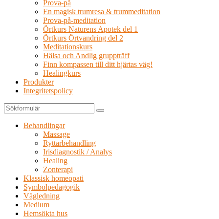
Prova-på
En magisk trumresa & trummeditation
Prova-på-meditation
Örtkurs Naturens Apotek del 1
Örtkurs Örtvandring del 2
Meditationskurs
Hälsa och Andlig gruppträff
Finn kompassen till ditt hjärtas väg!
Healingkurs
Produkter
Integritetspolicy
Sök
Behandlingar
Massage
Ryttarbehandling
Irisdiagnostik / Analys
Healing
Zonterapi
Klassisk homeopati
Symbolpedagogik
Vägledning
Medium
Hemsökta hus