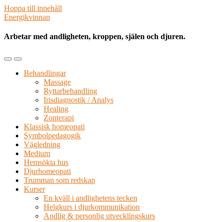
Hoppa till innehåll
Energikvinnan
Arbetar med andligheten, kroppen, själen och djuren.
Slå
Slå
på/av
på/av
Behandlingar
mobilmenyn
sökfältet
Massage
Ryttarbehandling
Irisdiagnostik / Analys
Healing
Zonterapi
Klassisk homeopati
Symbolpedagogik
Vägledning
Medium
Hemsökta hus
Djurhomeopati
Trumman som redskap
Kurser
En kväll i andlighetens tecken
Helgkurs i djurkommunikation
Andlig & personlig utvecklingskurs