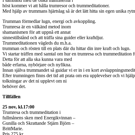
I samband med de olika månfaserna i
höst kommer vi att hålla trumresor och trummeditationer.
Med hjälp av trummans hjärtslag så är det lätt hitta sin egen unika ryt
Trumman förmedlar lugn, energi och avkoppling.
Trumresa är en välkänd metod inom
shamanismen för att uppnå ett annat
sinnestillstånd och att träffa sina guider eller kraftdjur.
Trummeditationen vägleds du m.h.a.
trumman och rösten till en plats där du hittar din inre kraft och lugn.
Vi startar träffen med samtal om hur en trumresa och trummeditation f
Detta för att alla ska kunna vara med
både erfarna, nybörjare och nyfikna.
Innan själva trummandet så guidar vi er in i en kort avslappningsmedita
Efter trumningen finns det tid att prata om era upplevelser och vi hjäl
tolkningar av det ni upplevt om ni
behöver det.
Tillfällen
25 nov, kl.17:00
Trumresa och trummeditation i
fullmånens sken med Energikvinnan –
Gunilla och Skrattande Stjärn Björn –
BrittMarie.
Pris 275 kr