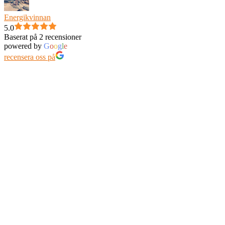
Energikvinnan
5.0
Baserat på 2 recensioner
powered by
G
o
o
g
l
e
recensera oss på