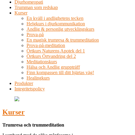
Djurhomeopati
Trumman som redskap
Kurser
En kväll i andlighetens tecken
Helgkurs i djurkommunikation
Andlig & personlig utvecklingskurs
Prova-på
En magisk trumresa & trummeditation
Prova-på-meditation
Örtkurs Naturens Apotek del 1
Örtkurs Örtvandring del 2
Meditationskurs
Hälsa och Andlig gruppträff
Finn kompassen till ditt hjärtas väg!
Healingkurs
Produkter
Integritetspolicy
Kurser
Trumresa och trummeditation