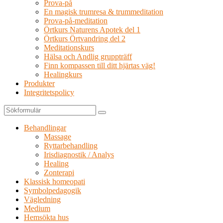
Prova-på
En magisk trumresa & trummeditation
Prova-på-meditation
Örtkurs Naturens Apotek del 1
Örtkurs Örtvandring del 2
Meditationskurs
Hälsa och Andlig gruppträff
Finn kompassen till ditt hjärtas väg!
Healingkurs
Produkter
Integritetspolicy
Sök
Behandlingar
Massage
Ryttarbehandling
Irisdiagnostik / Analys
Healing
Zonterapi
Klassisk homeopati
Symbolpedagogik
Vägledning
Medium
Hemsökta hus