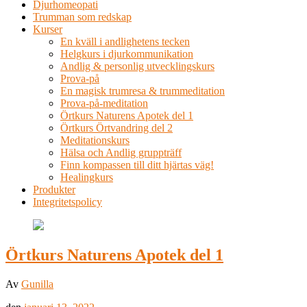
Djurhomeopati
Trumman som redskap
Kurser
En kväll i andlighetens tecken
Helgkurs i djurkommunikation
Andlig & personlig utvecklingskurs
Prova-på
En magisk trumresa & trummeditation
Prova-på-meditation
Örtkurs Naturens Apotek del 1
Örtkurs Örtvandring del 2
Meditationskurs
Hälsa och Andlig gruppträff
Finn kompassen till ditt hjärtas väg!
Healingkurs
Produkter
Integritetspolicy
Örtkurs Naturens Apotek del 1
Av
Gunilla