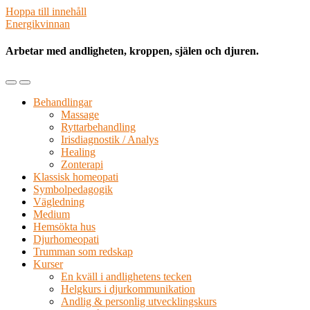
Hoppa till innehåll
Energikvinnan
Arbetar med andligheten, kroppen, själen och djuren.
Slå
Slå
på/av
på/av
Behandlingar
mobilmenyn
sökfältet
Massage
Ryttarbehandling
Irisdiagnostik / Analys
Healing
Zonterapi
Klassisk homeopati
Symbolpedagogik
Vägledning
Medium
Hemsökta hus
Djurhomeopati
Trumman som redskap
Kurser
En kväll i andlighetens tecken
Helgkurs i djurkommunikation
Andlig & personlig utvecklingskurs