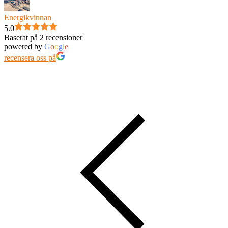
Energikvinnan
5.0
Baserat på 2 recensioner
powered by
G
o
o
g
l
e
recensera oss på